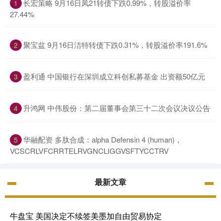
长宏策略 9月16日凤21转债下跌0.99%，转股溢价率
1
27.44%
聚宝盆 9月16日洁特转债下跌0.31%，转股溢价率191.6%
2
盈利通 中国银行在深圳成立科创私募基金 出资额50亿元
3
升鸿网 中伟股份：第二届董事会第三十二次会议决议公告
4
华融配资 多肽合成：alpha Defensin 4 (human)，
5
VCSCRLVFCRRTELRVGNCLIGGVSFTYCCTRV
最新文章
牛盘宝 美国决定不续签美墨加自由贸易协定