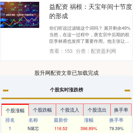
益配资 祸根：天宝年间十节度
的形成
你们听说过滤镜这个词吗？ 展开剩余49%
当然，在这一过程中，唐玄宗中后期的权
臣李林甫也发挥了重要作用。他主张让没
有背景的胡人或寒族将领担任重要职务，
查看：
153
分类：
配资盈利网
导致高仙芝....
股升网配资文章已加载完成
个股实时涨跌榜
个股跌幅
个股流入
个股流出
换手率
个股涨幅
排名
名称
最新价
涨幅
换手率
1
N展芯
116.52
396.89%
79.39%