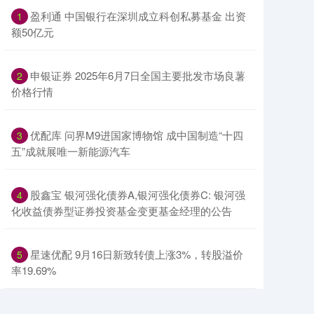
​盈利通 中国银行在深圳成立科创私募基金 出资
1
额50亿元
​申银证券 2025年6月7日全国主要批发市场良薯
2
价格行情
​优配库 问界M9进国家博物馆 成中国制造“十四
3
五”成就展唯一新能源汽车
​股鑫宝 银河强化债券A,银河强化债券C: 银河强
4
化收益债券型证券投资基金变更基金经理的公告
​星速优配 9月16日新致转债上涨3%，转股溢价
5
率19.69%