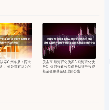
军缺席广州车展！两大
股鑫宝 银河强化债券A,银河强化债
场，“处处都有华为的
券C: 银河强化收益债券型证券投资
基金变更基金经理的公告