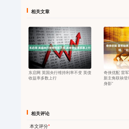
相关文章
东启网 英国央行维持利率不变 英债
奇侠优配 雷
收益率多数上行
新主角联袂登
身影”
相关评论
本文评分
*