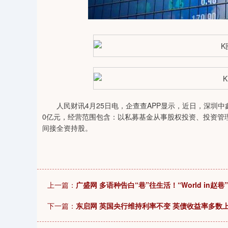
04
深证成指
14311.01
39.68
1.02%
200.89
人民财讯4月25日电，企查查APP显示，近日，深圳中
0亿元，经营范围包含：以私募基金从事股权投资、投资管
间接全资持股。
上一篇：
广盛网 多语种告白“巷”往生活！“World in赵
下一篇：
东启网 英国央行维持利率不变 英债收益率多数