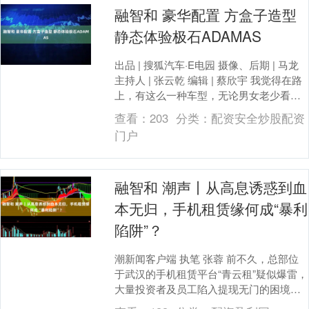
融智和 豪华配置 方盒子造型
静态体验极石ADAMAS
出品 | 搜狐汽车·E电园 摄像、后期 | 马龙
主持人 | 张云乾 编辑 | 蔡欣宇 我觉得在路
上，有这么一种车型，无论男女老少看见
了绝对会多瞅两眼，它就是非....
查看：
203
分类：
配资安全炒股配资
门户
融智和 潮声丨从高息诱惑到血
本无归，手机租赁缘何成“暴利
陷阱”？
潮新闻客户端 执笔 张蓉 前不久，总部位
于武汉的手机租赁平台“青云租”疑似爆雷，
大量投资者及员工陷入提现无门的困境，
从数万元到上百万元的投入化为泡影。 一