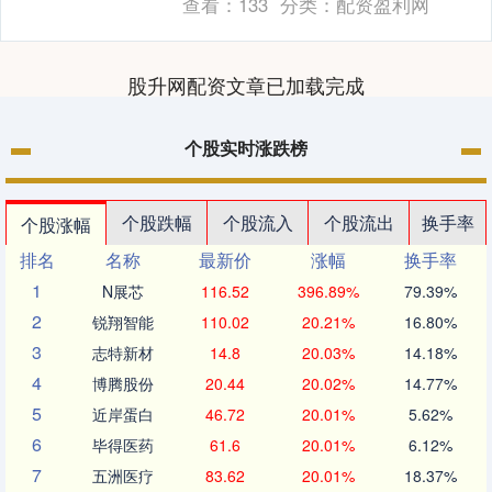
查看：
133
分类：
配资盈利网
边经营....
股升网配资文章已加载完成
个股实时涨跌榜
个股跌幅
个股流入
个股流出
换手率
个股涨幅
排名
名称
最新价
涨幅
换手率
1
N展芯
116.52
396.89%
79.39%
2
锐翔智能
110.02
20.21%
16.80%
3
志特新材
14.8
20.03%
14.18%
4
博腾股份
20.44
20.02%
14.77%
5
近岸蛋白
46.72
20.01%
5.62%
6
毕得医药
61.6
20.01%
6.12%
7
五洲医疗
83.62
20.01%
18.37%