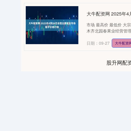
大牛配资网 2025
市场 最高价 最低价 大宗价
木齐北园春果业经营管理有限责
日期：09-27
大牛配资
股升网配