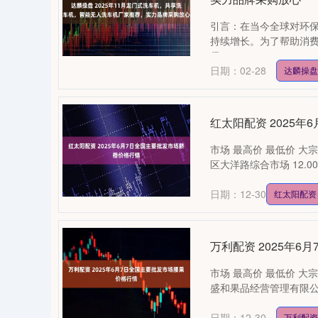
引言：在当今全球对环
持续增长。为了帮助消
保....
日期：02-28
达麟操盘
红太阳配资 2025
市场 最高价 最低价 大宗价
区大洋路综合市场 12.00 7.
日期：12-30
红太阳配资
万利配资 2025年
市场 最高价 最低价 大宗价
盛和果品经营管理有限公司 65.
0
上证指数
3940.04
164.40
2.13%
39.68
日期：12-30
万利配资