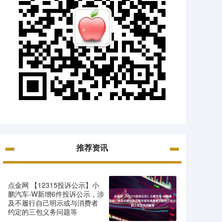
推荐资讯
点金网 【12315投诉公示】小
鹏汽车-W新增6件投诉公示，涉
及不履行自己明示或与消费者
约定的三包义务问题等