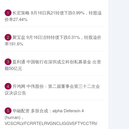
长宏策略 9月16日凤21转债下跌0.99%，转股溢
1
价率27.44%
聚宝盆 9月16日洁特转债下跌0.31%，转股溢价
2
率191.6%
盈利通 中国银行在深圳成立科创私募基金 出资
3
额50亿元
升鸿网 中伟股份：第二届董事会第三十二次会
4
议决议公告
华融配资 多肽合成：alpha Defensin 4
5
(human)，
VCSCRLVFCRRTELRVGNCLIGGVSFTYCCTRV