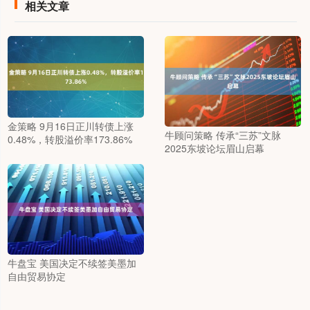
相关文章
金策略 9月16日正川转债上涨
牛顾问策略 传承“三苏”文脉
0.48%，转股溢价率173.86%
2025东坡论坛眉山启幕
牛盘宝 美国决定不续签美墨加
自由贸易协定