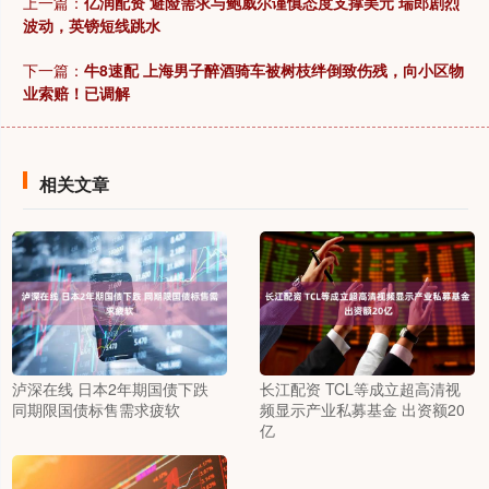
上一篇：
亿润配资 避险需求与鲍威尔谨慎态度支撑美元 瑞郎剧烈
波动，英镑短线跳水
下一篇：
牛8速配 上海男子醉酒骑车被树枝绊倒致伤残，向小区物
业索赔！已调解
相关文章
泸深在线 日本2年期国债下跌
长江配资 TCL等成立超高清视
同期限国债标售需求疲软
频显示产业私募基金 出资额20
亿