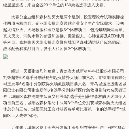
经层层选拔，来自全区29个单位的160余名选手进入决赛。
大赛分企业组和森林防灭火组两个组别，设置理论考试和实际操
作两项考核内容。企业组实操比赛紧贴企业安全生产实际需求，设初
起火情扑灭、火场救援和医疗急救3个比赛项目，包括佩戴防烟面罩、
真火灭火、消防水带的铺设和连接、搬运假人、心肺复苏及AED使用
等科目。森林防灭火组实操比赛聚焦城阳区森林消防队伍应急响应、
战术配合和实战能力，设个人和团体2个比赛项目。
经过一天紧张激烈的角逐，青岛海力威新材料科技股份有限公司
刘锋超等6名选手分别获得初起火情扑灭项目前六名，青特集团有限公
司王辰等6名选手分别获得火场救援项目前六名，青岛城运控股集团城
阳巴士有限公司张鑫磊等6名选手分别获得医疗急救项目前六名民银证
券，城阳区森林消防中队黄义翔等3名选手分别获得森林防灭火组个人
项目前三名，城阳区森林消防中队等3个单位分别获得森林防灭火组团
体总分前三名。城阳区总工会对获得各单项比赛第一名的选手授予“城
阳区工人先锋”称号。
近年来，城阳区总工会充分发挥工会组织在安全生产工作中“群众