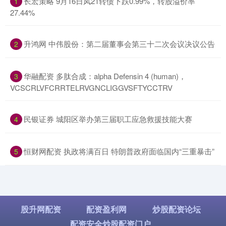
​长宏策略 9月16日凤21转债下跌0.99%，转股溢价率
1
27.44%
​升鸿网 中伟股份：第二届董事会第三十二次会议决议公告
2
​华融配资 多肽合成：alpha Defensin 4 (human)，
3
VCSCRLVFCRRTELRVGNCLIGGVSFTYCCTRV
​民银证券 城阳区举办第三届职工应急救援技能大赛
4
​恒财网配资 执政将满百日 特朗普政府面临国内“三重暴击”
5
股升网配资
配资盈利网
炒股配资论坛
配资安全炒股配资门户