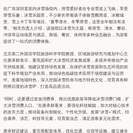
在广东深圳某室内冰雪场馆内，滑雪爱好者在专业雪道上飞驰，享受
滑雪乐趣；冰雪乐园里，不少家长带着孩子体验雪圈滑道、冰雕城
堡、雪上卡丁车等项目。“夏季潜水、冬季滑雪，这里全年都没有淡
季。”相关负责人介绍，该场馆以冰雪为主题，将滑雪、潜水、攀岩、
冲浪等运动场景与酒店、商场、餐饮、休闲等多种业态融合，为游客
提供了一站式的消费体验。
北京第二外国语学院旅游科学学院教授、区域旅游研究与规划中心主
任唐承财表示，要巩固和扩大冰雪经济发展成果，多措并举推动产业
可持续发展。他建议坚持绿色发展，在保护冰雪资源和生态环境的前
提下科学规划产业布局，推动绿色低碳技术应用于场馆建设与运营
中。发展地域特色，深入挖掘冰雪民俗与地方特色文化，培育具有鲜
明辨识度的冰雪IP，打造高品质活动。
“同时，还要通过发放消费券、推出优惠政策等降低冰雪消费门槛，扩
大冰雪消费人口。”在唐承财看来，要强化科技赋能，加大对核心技术
的攻关力度，推动装备向智能化、个性化升级。发展“冰雪+”模式，结
合康养、演艺、科技等元素，培育新业态，满足游客多元化需求。
唐承财还建议，要完善配套体系，优化交通、住宿等设施，建立健全