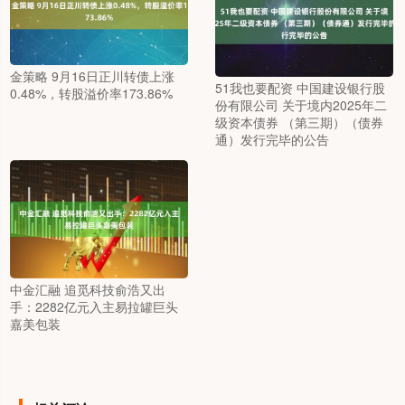
金策略 9月16日正川转债上涨
51我也要配资 中国建设银行股
0.48%，转股溢价率173.86%
份有限公司 关于境内2025年二
级资本债券 （第三期）（债券
通）发行完毕的公告
中金汇融 追觅科技俞浩又出
手：2282亿元入主易拉罐巨头
嘉美包装