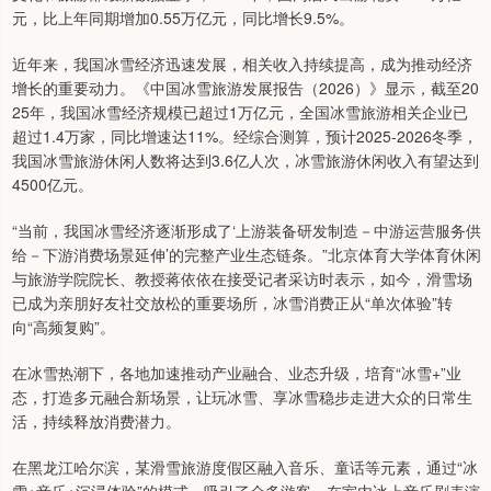
元，比上年同期增加0.55万亿元，同比增长9.5%。
近年来，我国冰雪经济迅速发展，相关收入持续提高，成为推动经济
增长的重要动力。《中国冰雪旅游发展报告（2026）》显示，截至20
25年，我国冰雪经济规模已超过1万亿元，全国冰雪旅游相关企业已
超过1.4万家，同比增速达11%。经综合测算，预计2025-2026冬季，
我国冰雪旅游休闲人数将达到3.6亿人次，冰雪旅游休闲收入有望达到
4500亿元。
“当前，我国冰雪经济逐渐形成了‘上游装备研发制造－中游运营服务供
给－下游消费场景延伸’的完整产业生态链条。”北京体育大学体育休闲
与旅游学院院长、教授蒋依依在接受记者采访时表示，如今，滑雪场
已成为亲朋好友社交放松的重要场所，冰雪消费正从“单次体验”转
向“高频复购”。
在冰雪热潮下，各地加速推动产业融合、业态升级，培育“冰雪+”业
态，打造多元融合新场景，让玩冰雪、享冰雪稳步走进大众的日常生
活，持续释放消费潜力。
在黑龙江哈尔滨，某滑雪旅游度假区融入音乐、童话等元素，通过“冰