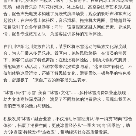
雪+音乐+沉浸体验”的模式，吸引了众多游客。在室内冰上音乐剧表演
现场，经典音乐剧IP与花样滑冰、冰上杂技、高空杂技等艺术形式融
合，配合声光电技术构建了沉浸式演绎场景，观众的欢呼声和掌声此
起彼伏；在户外雪上体验区，音乐滑梯、拖拉机大甩圈、雪地越野等
项目吸引了众多年轻游客；同时，该度假区还融入网红元素、异域风
情，配备专业旅拍团队，为游客提供多样的拍照体验。
在四川绵阳北川羌族自治县，某景区将冰雪运动与民族文化深度融
合，为人们带来多元乐趣。景区内，羌族民歌悠扬，在演员的带领
下，游客们跳起了特色舞蹈；在刨汤宴体验区，刨汤火锅热气腾腾，
搭配民族互动活动，为游客带来沉浸式参与感。“这里非常有特色，不
仅能体验冰雪运动，还能了解民族文化，滑完雪吃一顿热乎的特色美
食，舒服极了！”来自广西的游客潘先生表示。
“冰雪+民俗”“冰雪+美食”“冰雪+文化”……多种冰雪消费新业态频现，
助力文体商旅深度融合，满足了不同群体的消费需求，展现出我国冰
雪消费市场的活力与韧性。
积极发展“冰雪+”融合业态，不仅推动冰雪经济从“单一消费”转向“综合
体验”，拓展了消费空间；更使冰雪经济从“一季火”转向“四季热”，助
力“冷资源”持续发挥“热效应”，带动经济社会高质量发展。