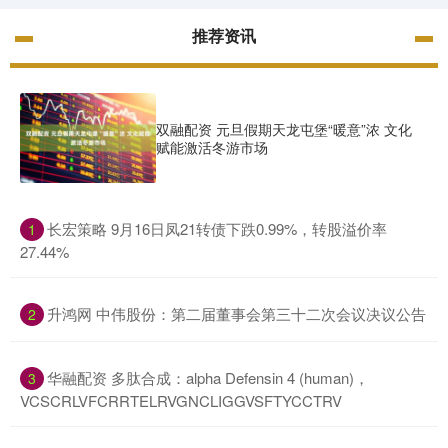
推荐资讯
双融配资 元旦假期天龙屯堡“暖意”浓 文化
赋能激活冬游市场
​长宏策略 9月16日凤21转债下跌0.99%，转股溢价率
1
27.44%
​升鸿网 中伟股份：第二届董事会第三十二次会议决议公告
2
​华融配资 多肽合成：alpha Defensin 4 (human)，
3
VCSCRLVFCRRTELRVGNCLIGGVSFTYCCTRV