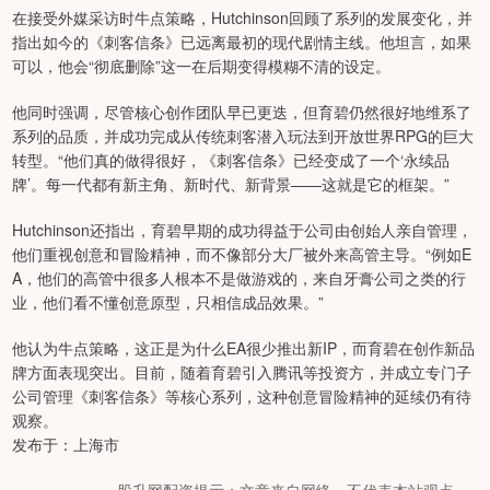
在接受外媒采访时牛点策略，Hutchinson回顾了系列的发展变化，并
指出如今的《刺客信条》已远离最初的现代剧情主线。他坦言，如果
可以，他会“彻底删除”这一在后期变得模糊不清的设定。
他同时强调，尽管核心创作团队早已更迭，但育碧仍然很好地维系了
系列的品质，并成功完成从传统刺客潜入玩法到开放世界RPG的巨大
转型。“他们真的做得很好，《刺客信条》已经变成了一个‘永续品
牌’。每一代都有新主角、新时代、新背景——这就是它的框架。”
Hutchinson还指出，育碧早期的成功得益于公司由创始人亲自管理，
他们重视创意和冒险精神，而不像部分大厂被外来高管主导。“例如E
A，他们的高管中很多人根本不是做游戏的，来自牙膏公司之类的行
业，他们看不懂创意原型，只相信成品效果。”
他认为牛点策略，这正是为什么EA很少推出新IP，而育碧在创作新品
牌方面表现突出。目前，随着育碧引入腾讯等投资方，并成立专门子
公司管理《刺客信条》等核心系列，这种创意冒险精神的延续仍有待
观察。
发布于：上海市