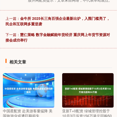
股升网配资提示：文章来自网络，不代表本站观点。
上一篇：
金牛所 2025长三角百强企业最新出炉，入围门槛亮了，
民企和互联网多重逆袭
下一篇：
慧仁策略 数字金融赋能年货经济 重庆网上年货节资源对
接会成功举行
相关文章
中国星配资 赴美游客量猛降 美
亚新T+0配资 绿城管理控股于
国旅游业或遭巨额损失
10月3日斥资156万港元回购50