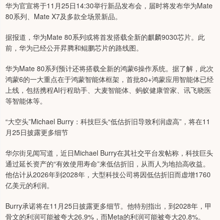
华为官宣将于11月25日14:30举行新品发布会，届时将发布华为Mate
80系列、Mate X7及多款全场景新品。
据报道，华为Mate 80系列或将首发搭载全新的麒麟9030芯片。此
前，华为已经公开昇腾和鲲鹏芯片的路线图。
华为Mate 80系列预计还将搭载全新的鸿蒙6操作系统。据了解，此次
鸿蒙6的一大重点在于鸿蒙智能体框架，首批80+鸿蒙应用智能体已经
上线，包括携程AI行程助手、大麦智能体、蚂蚁健康管家、讯飞晓医
等智能体等。
“大空头”Michael Burry：科技巨头“低估折旧导致利润虚高”，将在11
月25日披露更多细节
华尔街见闻写道，近日Michael Burry在其社交平台发帖称，科技巨头
通过延长资产的“有效使用寿命”来低估折旧，从而人为地抬高收益。
他估计从2026年到2028年，大型科技公司将因低估折旧而虚增1760
亿美元的利润。
Burry承诺将在11月25日披露更多细节。他特别指出，到2028年，甲
骨文的利润可能被夸大26.9%，而Meta的利润可能被夸大20.8%。