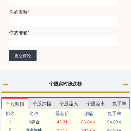
你的昵称
*
你的邮箱
*
提交评论
个股实时涨跌榜
个股跌幅
个股流入
个股流出
换手率
个股涨幅
排名
名称
最新价
涨幅
换手率
1
N森合
48.31
66.24%
64.29%
2
龙鑫智能
35.17
29.97%
47.98%